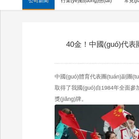
公司新聞
行業(yè)動(dòng)態(tài)
常見(ji
40金！中國(guó)代表團
中國(guó)體育代表團(tuán)副團(tuá
取得了我國(guó)自1984年全面參加夏季
獎(jiǎng)牌。