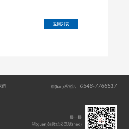
返回列表
0546-7766517
系我們
聯(lián)系電話：
掃一掃
關(guān)注微信公眾號(hào)