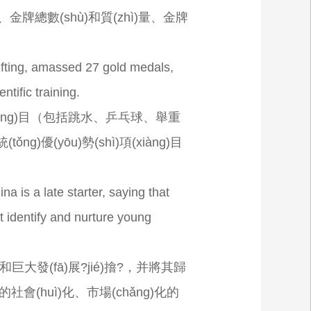
、金牌總數(shù)和質(zhì)量、金牌
tlifting, amassed 27 gold medals,
ntific training.
)項(xiàng)目（包括跳水、乒乓球、舉重
ng)優(yōu)勢(shì)項(xiàng)目
 is a late starter, saying that
t identify and nurture young
巨大發(fā)展?jié)摿?，并將其歸
(huì)化、市場(chǎng)化的