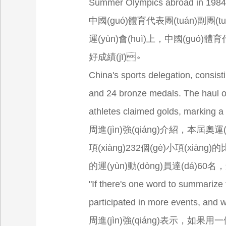
Summer Olympics abroad in 1984, 
中國(guó)體育代表團(tuán)副團(tuá
運(yùn)會(huì)上，中國(gu
好成績(jī)。
China's sports delegation, consist
and 24 bronze medals. The haul o
athletes claimed golds, marking a
周進(jìn)強(qiáng)介紹，本屆奧運
項(xiàng)232個(gè)小項(xiàng)
的運(yùn)動(dòng)員達(dá)60名
"If there's one word to summarize 
participated in more events, and 
周進(jìn)強(qiáng)表示，如果用一個(g