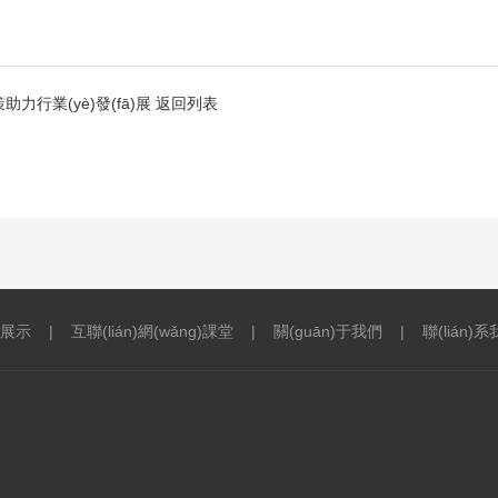
策助力行業(yè)發(fā)展
返回列表
展示
|
互聯(lián)網(wǎng)課堂
|
關(guān)于我們
|
聯(lián)