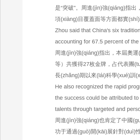
是“突破”。周進(jìn)強(qiáng)指出
項(xiàng)目覆蓋面等方面都實(shí)現(x
Zhou said that China's six traditio
accounting for 67.5 percent of the 
周進(jìn)強(qiáng)指出，本屆
等）共獲得27枚金牌，占代表團(tuán)
長(zhǎng)期以來(lái)科學(xué)訓(
He also recognized the rapid progr
the success could be attributed t
talents through targeted and pers
周進(jìn)強(qiáng)也肯定了中國(
功于通過(guò)開(kāi)展針對(duì)性