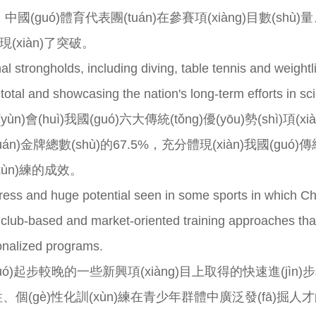
，中國(guó)體育代表團(tuán)在參賽項(xiàng)目數(shù)量
iàn)了突破。
nal strongholds, including diving, table tennis and weigh
total and showcasing the nation's long-term efforts in scie
奧運(yùn)會(huì)我國(guó)六大傳統(tǒng)優(yōu)勢(shì
金牌總數(shù)的67.5%，充分體現(xiàn)我國(guó)傳統(tǒ
xùn)練的成效。
ess and huge potential seen in some sports in which China
o club-based and market-oriented training approaches tha
onalized programs.
guó)起步較晚的一些新興項(xiàng)目上取得的快速進(jìn)步和
、個(gè)性化訓(xùn)練在青少年群體中廣泛發(fā)掘人才的社會