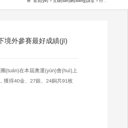
首頁(yè)
>
互聯(lián)網(wǎng)課堂
>
行業(yè)動(dòng)態(tài)
g)下境外參賽最好成績(jī)
表團(tuán)在本屆奧運(yùn)會(huì)上
，獲得40金、27銀、24銅共91枚