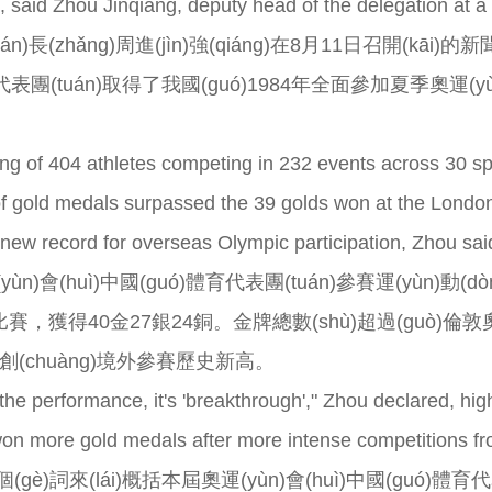
said Zhou Jinqiang, deputy head of the delegation at a
n)長(zhǎng)周進(jìn)強(qiáng)在8月11日召開(kāi)的新
ó)體育代表團(tuán)取得了我國(guó)1984年全面參加夏季奧運(y
ing of 404 athletes competing in 232 events across 30 spo
f gold medals surpassed the 39 golds won at the London 
 new record for overseas Olympic participation, Zhou sai
(yùn)會(huì)中國(guó)體育代表團(tuán)參賽運(yùn)動(dòn
的比賽，獲得40金27銀24銅。金牌總數(shù)超過(guò)倫敦奧
，創(chuàng)境外參賽歷史新高。
the performance, it's 'breakthrough'," Zhou declared, hig
won more gold medals after more intense competitions fro
è)詞來(lái)概括本屆奧運(yùn)會(huì)中國(guó)體育代表團(tu