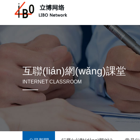
互聯(lián)網(wǎng)課堂
INTERNET CLASSROOM