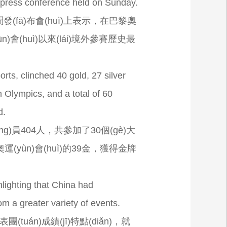
 press conference held on Sunday.
聞發(fā)布會(huì)上表示，在巴黎奧
ùn)會(huì)以來(lái)境外參賽歷史最
rts, clinched 40 gold, 27 silver
Olympics, and a total of 60
d.
g)員404人，共參加了30個(gè)大
運(yùn)會(huì)的39金，獲得金牌
hlighting that China had
m a greater variety of events.
án)成績(jī)特點(diǎn)，就