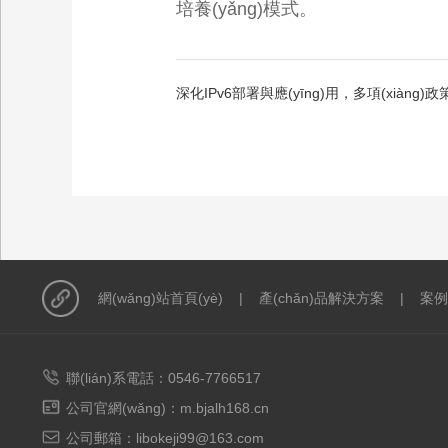
培養(yǎng)模式。
深化IPv6部署與應(yīng)用，多項(xiàng)政
網(wǎng)站首頁(yè)
|
產(chǎn)品解決方案
|
案例
聯(lián)系電話：0546-7766517
公司官網(wǎng)：m.bjalh168.cn
公司郵箱：libokeji99@163.com