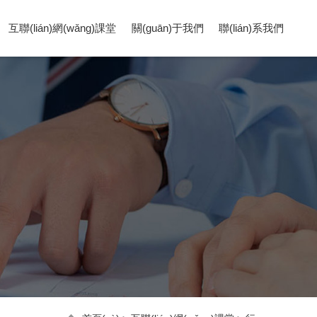
互聯(lián)網(wǎng)課堂
關(guān)于我們
聯(lián)系我們