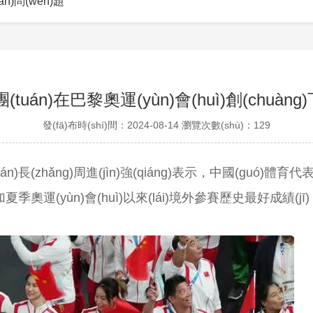
àn)問(wèn)題
(tuán)在巴黎奧運(yùn)會(huì)創(chuàn
發(fā)布時(shí)間：2024-08-14
瀏覽次數(shù)：
129
n)長(zhǎng)周進(jìn)強(qiáng)表示，中國(guó)體育代
奧運(yùn)會(huì)以來(lái)境外參賽歷史最好成績(jī)